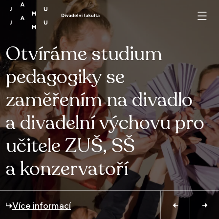
Přeskočit na obsah
Otvíráme studium
Kurz Divadlo a škola pro
pedagogiky se
Herectví 2.0
všechny, kdo chtějí
zaměřením na divadlo
Aneb jak bude vypadat
obohatit svou výuku
a divadelní výchovu pro
nová podoba studia
o prvky divadla
učitele ZUŠ, SŠ
herectví na JAMU?
a dramatické výchovy
a konzervatoří
Více informací