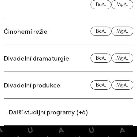
BcA.
MgA.
Činoherní režie
BcA.
MgA.
Divadelní dramaturgie
BcA.
MgA.
Divadelní produkce
BcA.
MgA.
Další studijní programy (+6)