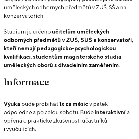
uměleckých odborných předmětů v ZUŠ, SŠ a na
konzervatořích.
Studium je určeno
učitelům uměleckých
odborných předmětů v ZUŠ, SUŠ a konzervatoří,
kteří nemají pedagogicko-psychologickou
kvalifikaci
,
studentům magisterského studia
uměleckých oborů s divadelním zaměřením
.
Informace
Výuka
bude probíhat
1x za měsíc
v pátek
odpoledne a po celou sobotu. Bude
interaktivní
a
opřená o praktické zkušenosti účastníků
i vyučujících.