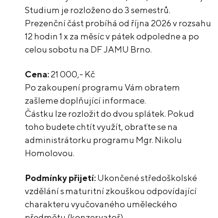
Studium je rozloženo do 3 semestrů.
Prezenční část probíhá od října 2026 v rozsahu
12 hodin 1 x za měsíc v pátek odpoledne a po
celou sobotu na DF JAMU Brno.
Cena:
21 000,- Kč
Po zakoupení programu Vám obratem
zašleme doplňující informace.
Částku lze rozložit do dvou splátek. Pokud
toho budete chtít využít, obraťte se na
administrátorku programu Mgr. Nikolu
Homolovou.
Podmínky přijetí:
Ukončené středoškolské
vzdělání s maturitní zkouškou odpovídající
charakteru vyučovaného uměleckého
předmětu (konzervatoř).