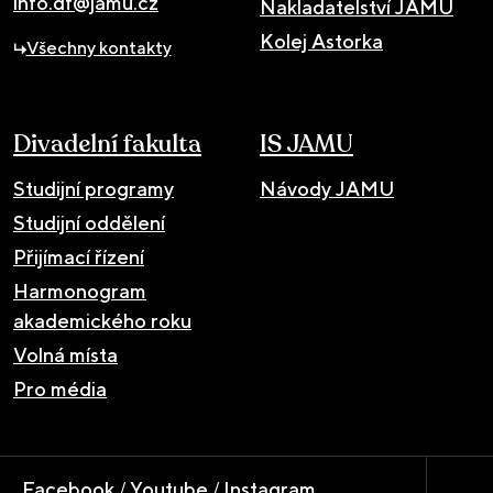
info.df@jamu.cz
Nakladatelství JAMU
Kolej Astorka
Všechny kontakty
Divadelní fakulta
IS JAMU
Studijní programy
Návody JAMU
Studijní oddělení
Přijímací řízení
Harmonogram
akademického roku
Volná místa
Pro média
Facebook
/
Youtube
/
Instagram