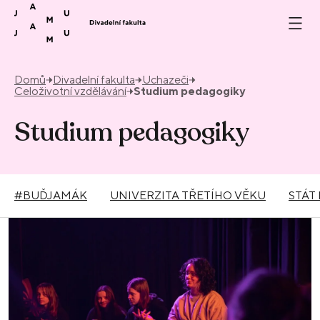
Přeskočit na obsah
Domů
Divadelní fakulta
Uchazeči
Celoživotní vzdělávání
Studium pedagogiky
Studium pedagogiky
#BUĎJAMÁK
UNIVERZITA TŘETÍHO VĚKU
STÁT