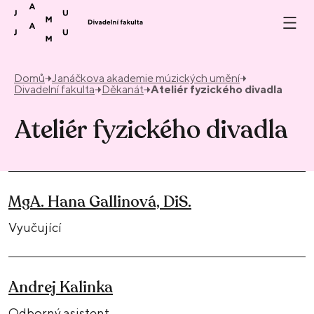
Přeskočit na obsah
Domů
Janáčkova akademie múzických umění
Divadelní fakulta
Děkanát
Ateliér fyzického divadla
Ateliér fyzického divadla
MgA. Hana Gallinová, DiS.
Vyučující
Andrej Kalinka
Odborný asistent