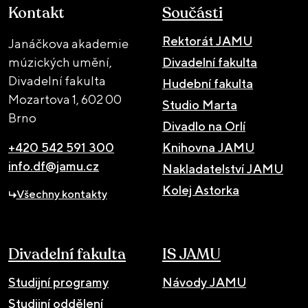
Kontakt
Součásti
Rektorát JAMU
Janáčkova akademie
múzických umění,
Divadelní fakulta
Divadelní fakulta
Hudební fakulta
Mozartova 1,
602 00
Studio Marta
Brno
Divadlo na Orlí
+420 542 591 300
Knihovna JAMU
info.df@jamu.cz
Nakladatelství JAMU
Kolej Astorka
Všechny kontakty
Divadelní fakulta
IS JAMU
Studijní programy
Návody JAMU
Studijní oddělení