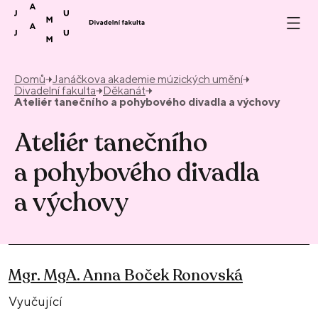
Přeskočit na obsah
Domů
Janáčkova akademie múzických umění
Divadelní fakulta
Děkanát
Ateliér tanečního a pohybového divadla a výchovy
Ateliér tanečního
a pohybového divadla
a výchovy
Mgr. MgA. Anna Boček Ronovská
Vyučující