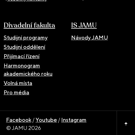
Divadelní fakulta
IS JAMU
Studijní programy
Návody JAMU
Studijní oddělení
Přijímací řízení
Harmonogram
akademického roku
Volná místa
Pro média
Facebook
/
Youtube
/
Instagram
© JAMU 2026