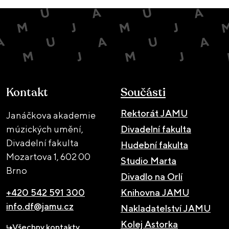
Kontakt
Součásti
Rektorát JAMU
Janáčkova akademie
múzických umění,
Divadelní fakulta
Divadelní fakulta
Hudební fakulta
Mozartova 1,
602 00
Studio Marta
Brno
Divadlo na Orlí
+420 542 591 300
Knihovna JAMU
info.df@jamu.cz
Nakladatelství JAMU
Kolej Astorka
Všechny kontakty