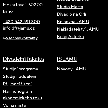
Mozartova 1,
602 00
Studio Marta
Brno
Divadlo na Orlí
+420 542 591 300
Knihovna JAMU
info.df@jamu.cz
Nakladatelství JAMU
Kolej Astorka
Všechny kontakty
Divadelní fakulta
IS JAMU
Studijní programy
Návody JAMU
Studijní oddělení
Přijímací řízení
Harmonogram
akademického roku
Volná místa