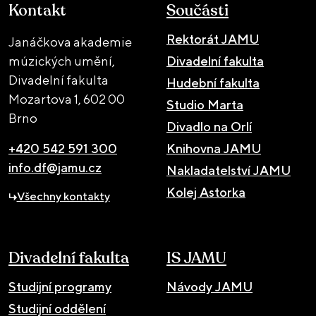
Kontakt
Součásti
Rektorát JAMU
Janáčkova akademie
múzických umění,
Divadelní fakulta
Divadelní fakulta
Hudební fakulta
Mozartova 1,
602 00
Studio Marta
Brno
Divadlo na Orlí
+420 542 591 300
Knihovna JAMU
info.df@jamu.cz
Nakladatelství JAMU
Kolej Astorka
Všechny kontakty
Divadelní fakulta
IS JAMU
Studijní programy
Návody JAMU
Studijní oddělení