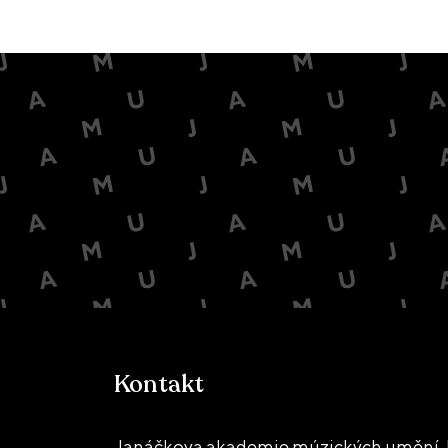
Kontakt
Janáčkova akademie múzických umění, D