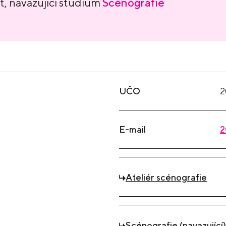
, navazující studium
Scénografie
UČO
2
E-mail
2
Ateliér scénografie
Scénografie (navazující)