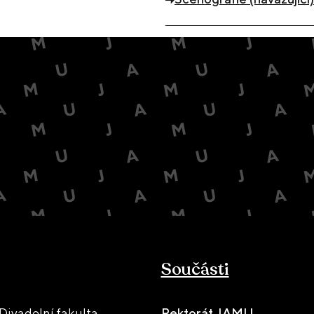
Součásti
ivadelní fakulta
Rektorát JAMU