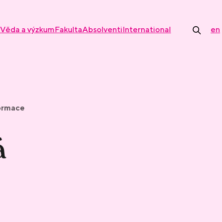
Věda a výzkum
Fakulta
Absolventi
International
en
formace
á