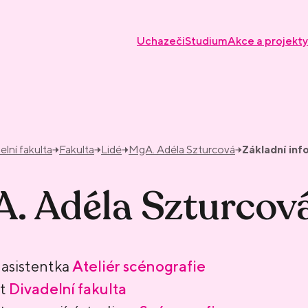
Uchazeči
Studium
Akce a projekty
elní fakulta
Fakulta
Lidé
MgA. Adéla Szturcová
Základní in
. Adéla Szturcov
asistentka
Ateliér scénografie
nt
Divadelní fakulta