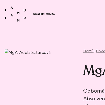
Přeskočit na obsah
Domů
Divad
MgA
Odborná 
Absolve