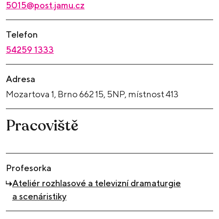
5015@post.jamu.cz
Telefon
54259 1333
Adresa
Mozartova 1, Brno 662 15, 5NP, místnost 413
Pracoviště
Profesorka
Ateliér rozhlasové a televizní dramaturgie
a scenáristiky