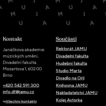
Kontakt
Součásti
Rektorát JAMU
Janáčkova akademie
múzických umění,
Divadelní fakulta
Divadelní fakulta
Hudební fakulta
Mozartova 1,
602 00
Studio Marta
Brno
Divadlo na Orlí
+420 542 591 300
Knihovna JAMU
info.df@jamu.cz
Nakladatelství JAMU
Kolej Astorka
Všechny kontakty