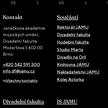
Kontakt
Součásti
Rektorát JAMU
Janáčkova akademie
múzických umění,
Divadelní fakulta
Divadelní fakulta
Hudební fakulta
Mozartova 1,
602 00
Studio Marta
Brno
Divadlo na Orlí
+420 542 591 300
Knihovna JAMU
info.df@jamu.cz
Nakladatelství JAMU
Kolej Astorka
Všechny kontakty
Divadelní fakulta
IS JAMU