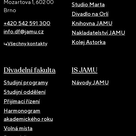
Mozartova 1,
602 00
Studio Marta
Brno
Divadlo na Orlí
+420 542 591 300
Knihovna JAMU
info.df@jamu.cz
Nakladatelství JAMU
Kolej Astorka
Všechny kontakty
Divadelní fakulta
IS JAMU
Studijní programy
Návody JAMU
Studijní oddělení
Přijímací řízení
Harmonogram
akademického roku
Volná místa