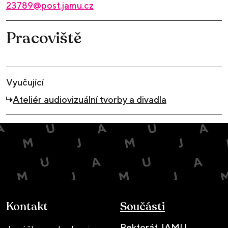
23789@post.jamu.cz
Pracoviště
Vyučující
Ateliér audiovizuální tvorby a divadla
Kontakt
Součásti
Rektorát JAMU