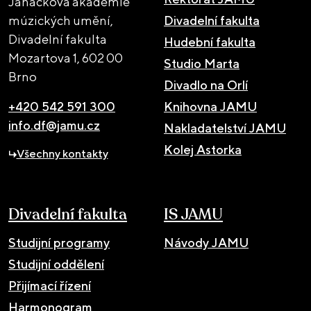
Janáčkova akademie
múzických umění,
Divadelní fakulta
Divadelní fakulta
Hudební fakulta
Mozartova 1,
602 00
Studio Marta
Brno
Divadlo na Orlí
+420 542 591 300
Knihovna JAMU
info.df@jamu.cz
Nakladatelství JAMU
Kolej Astorka
Všechny kontakty
Divadelní fakulta
IS JAMU
Studijní programy
Návody JAMU
Studijní oddělení
Přijímací řízení
Harmonogram