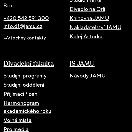
Brno
Divadlo na Orlí
+420 542 591 300
Knihovna JAMU
info.df@jamu.cz
Nakladatelství JAMU
Kolej Astorka
Všechny kontakty
Divadelní fakulta
IS JAMU
Studijní programy
Návody JAMU
Studijní oddělení
Přijímací řízení
Harmonogram
akademického roku
Volná místa
Pro média