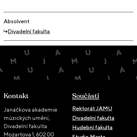
Absolvent
Divadelní fakulta
Kontakt
Součásti
Rektorát JAMU
Janáčkova akademie
múzických umění,
Divadelní fakulta
Divadelní fakulta
Hudební fakulta
Mozartova 1,
602 00
Studio Marta