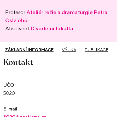
Profesor
Ateliér režie a dramaturgie Petra
Oslzlého
Absolvent
Divadelní fakulta
ZÁKLADNÍ INFORMACE
VÝUKA
PUBLIKACE
Kontakt
UČO
5020
E-mail
5020@post.jamu.cz