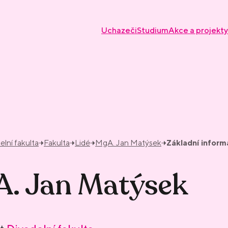
Uchazeči
Studium
Akce a projekty
elní fakulta
Fakulta
Lidé
MgA. Jan Matýsek
Základní infor
. Jan Matýsek