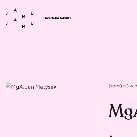
Přeskočit na obsah
Domů
Divad
MgA