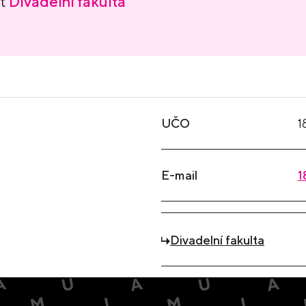
nt
Divadelní fakulta
UČO
1
E-mail
1
Divadelní fakulta