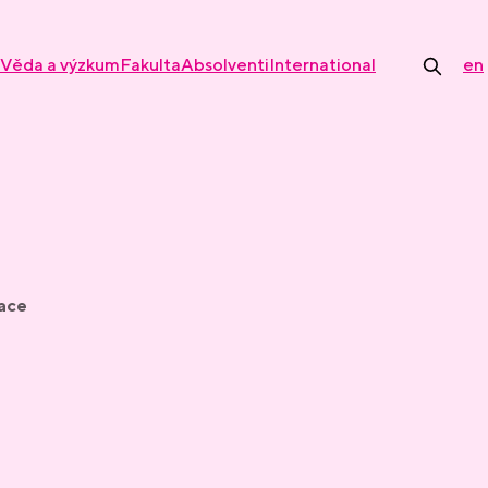
Věda a výzkum
Fakulta
Absolventi
International
en
mace