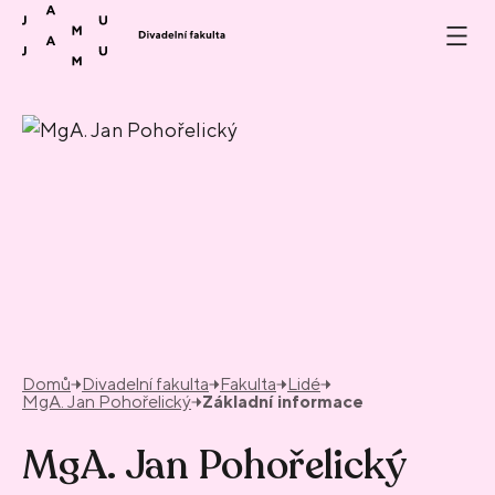
Přeskočit na obsah
Domů
Divadelní fakulta
Fakulta
Lidé
MgA. Jan Pohořelický
Základní informace
MgA. Jan Pohořelický