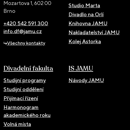
Mozartova 1,
602 00
Studio Marta
Brno
Divadlo na Orlí
+420 542 591 300
Knihovna JAMU
info.df@jamu.cz
Nakladatelství JAMU
Kolej Astorka
Všechny kontakty
Divadelní fakulta
IS JAMU
Studijní programy
Návody JAMU
Studijní oddělení
Přijímací řízení
Harmonogram
akademického roku
Volná místa