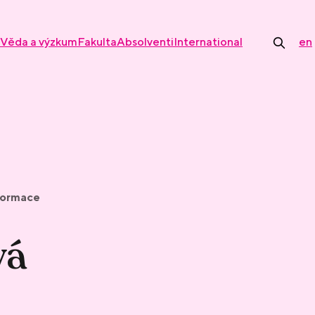
Věda a výzkum
Fakulta
Absolventi
International
en
nformace
vá