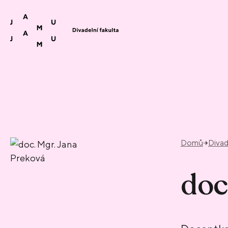
Přeskočit na obsah
Domů
Divad
doc