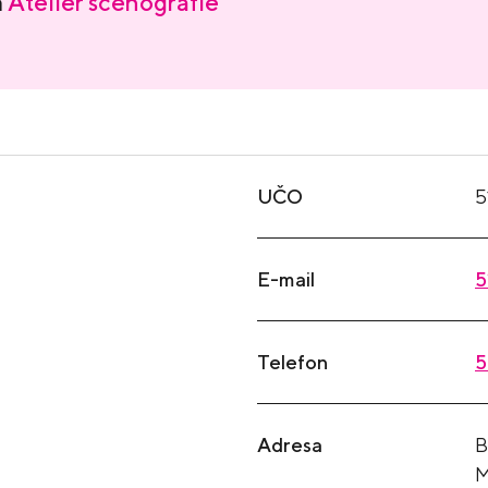
a
Ateliér scénografie
UČO
5
E-mail
5
Telefon
5
Adresa
B