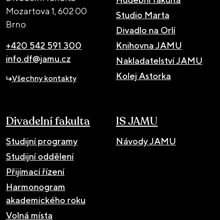
Mozartova 1,
602 00
Studio Marta
Brno
Divadlo na Orlí
+420 542 591 300
Knihovna JAMU
info.df@jamu.cz
Nakladatelství JAMU
Kolej Astorka
Všechny kontakty
Divadelní fakulta
IS JAMU
Studijní programy
Návody JAMU
Studijní oddělení
Přijímací řízení
Harmonogram
akademického roku
Volná místa