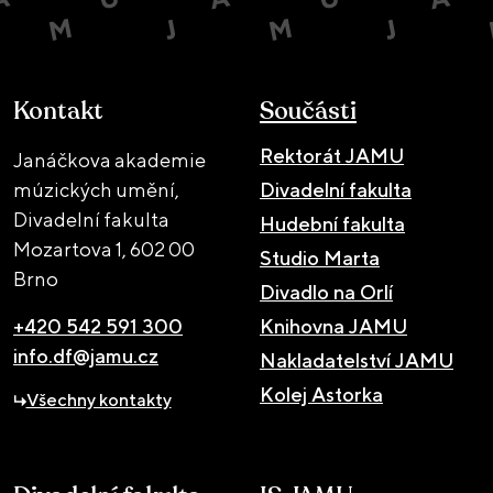
Kontakt
Součásti
Rektorát JAMU
Janáčkova akademie
múzických umění,
Divadelní fakulta
Divadelní fakulta
Hudební fakulta
Mozartova 1,
602 00
Studio Marta
Brno
Divadlo na Orlí
+420 542 591 300
Knihovna JAMU
info.df@jamu.cz
Nakladatelství JAMU
Kolej Astorka
Všechny kontakty