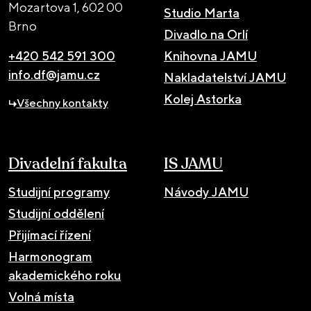
Mozartova 1,
602 00
Studio Marta
Brno
Divadlo na Orlí
+420 542 591 300
Knihovna JAMU
info.df@jamu.cz
Nakladatelství JAMU
Kolej Astorka
Všechny kontakty
Divadelní fakulta
IS JAMU
Studijní programy
Návody JAMU
Studijní oddělení
Přijímací řízení
Harmonogram
akademického roku
Volná místa