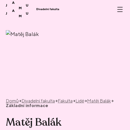
Přeskočit na obsah
Domů
Divadelní fakulta
Fakulta
Lidé
Matěj Balák
Základní informace
Matěj Balák