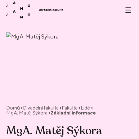
Přeskočit na obsah
Domů
Divadelní fakulta
Fakulta
Lidé
MgA. Matěj Sýkora
Základní informace
MgA. Matěj Sýkora