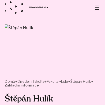
Přeskočit na obsah
Domů
Divadelní fakulta
Fakulta
Lidé
Štěpán Hulík
Základní informace
Štěpán Hulík