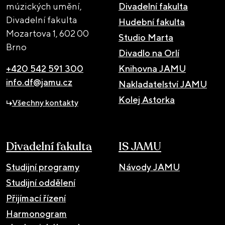
múzických umění,
Divadelní fakulta
Divadelní fakulta
Hudební fakulta
Mozartova 1,
602 00
Studio Marta
Brno
Divadlo na Orlí
+420 542 591 300
Knihovna JAMU
info.df@jamu.cz
Nakladatelství JAMU
Kolej Astorka
Všechny kontakty
Divadelní fakulta
IS JAMU
Studijní programy
Návody JAMU
Studijní oddělení
Přijímací řízení
Harmonogram