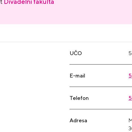
nt
Divadelní fakulta
UČO
5
E-mail
5
Telefon
5
Adresa
M
3