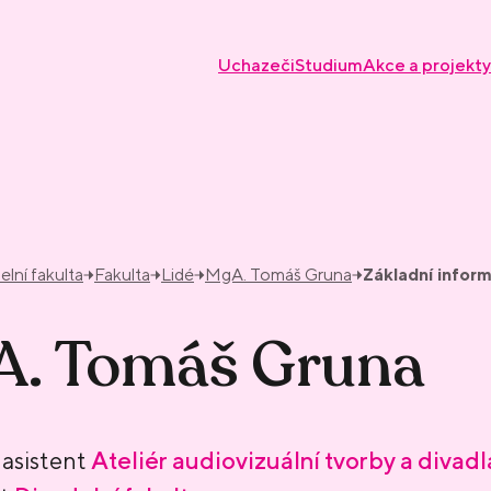
Uchazeči
Studium
Akce a projekty
elní fakulta
Fakulta
Lidé
MgA. Tomáš Gruna
Základní infor
. Tomáš Gruna
asistent
Ateliér audiovizuální tvorby a divadl