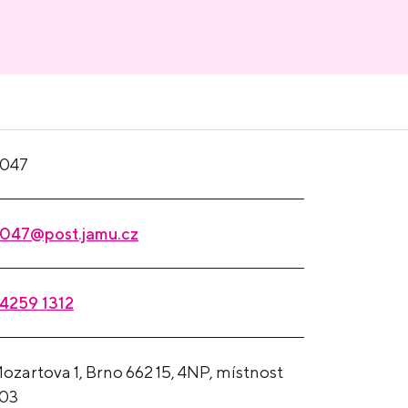
047
047@post.jamu.cz
4259 1312
ozartova 1, Brno 662 15, 4NP, místnost
03