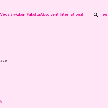
Věda a výzkum
Fakulta
Absolventi
International
en
mace
a