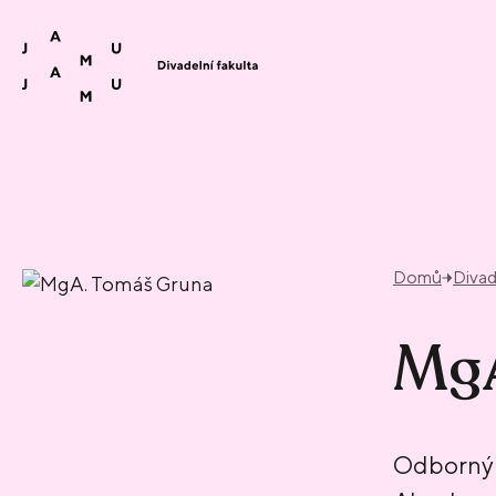
Přeskočit na obsah
Domů
Divad
MgA
Odborný 