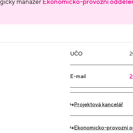
gický manažer
Ekonomicko-provozní odděle
UČO
2
E-mail
2
Projektová kancelář
Ekonomicko-provozní o