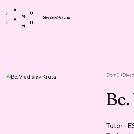
Přeskočit na obsah
Domů
Divad
Bc.
Tutor - 