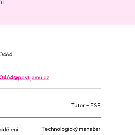
ní
0464
0464@post.jamu.cz
Tutor – ESF
Technologický manažer
ddělení