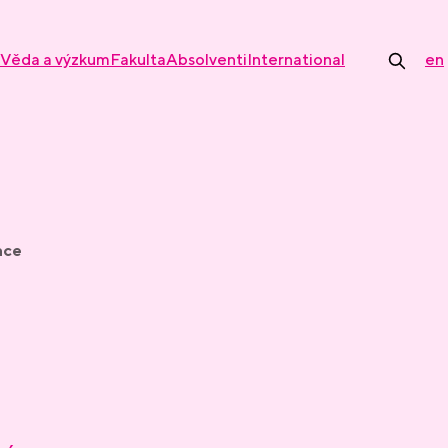
Věda a výzkum
Fakulta
Absolventi
International
en
ace