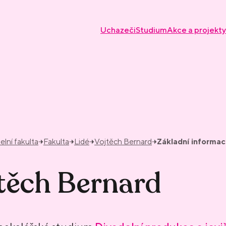
Uchazeči
Studium
Akce a projekty
elní fakulta
Fakulta
Lidé
Vojtěch Bernard
Základní informa
těch Bernard