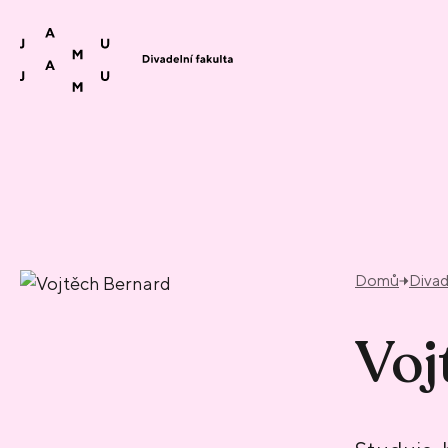
Přeskočit na obsah
Domů
Divad
Voj