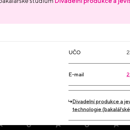
 bakalářské studium
Divadelní produkce a jevi
UČO
2
E-mail
2
Divadelní produkce a jev
technologie (bakalářské