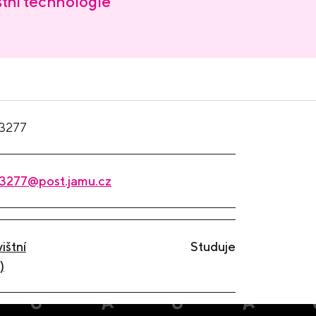
štní technologie
3277
3277@post.jamu.cz
ištní
Studuje
)