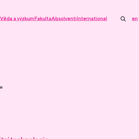
Věda a výzkum
Fakulta
Absolventi
International
en
ce