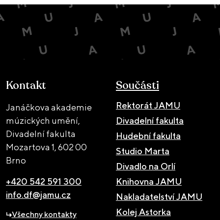
Kontakt
Součásti
Rektorát JAMU
Janáčkova akademie
múzických umění,
Divadelní fakulta
Divadelní fakulta
Hudební fakulta
Mozartova 1,
602 00
Studio Marta
Brno
Divadlo na Orlí
+420 542 591 300
Knihovna JAMU
info.df@jamu.cz
Nakladatelství JAMU
Kolej Astorka
Všechny kontakty