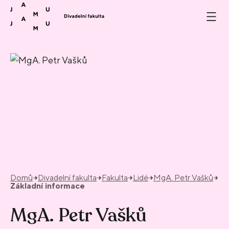
Přeskočit na obsah
Domů
Divadelní fakulta
Fakulta
Lidé
MgA. Petr Vašků
Základní informace
MgA. Petr Vašků