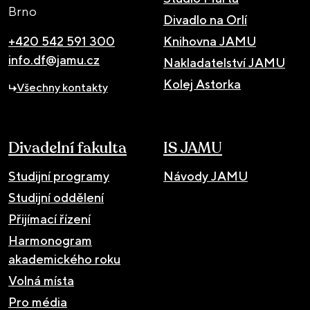
Brno
Divadlo na Orlí
+420 542 591 300
Knihovna JAMU
info.df@jamu.cz
Nakladatelství JAMU
Kolej Astorka
Všechny kontakty
Divadelní fakulta
IS JAMU
Studijní programy
Návody JAMU
Studijní oddělení
Přijímací řízení
Harmonogram
akademického roku
Volná místa
Pro média