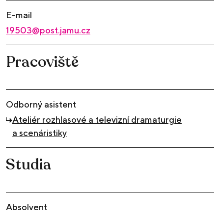
E-mail
19503@post.jamu.cz
Pracoviště
Odborný asistent
Ateliér rozhlasové a televizní dramaturgie
a scenáristiky
Studia
Absolvent